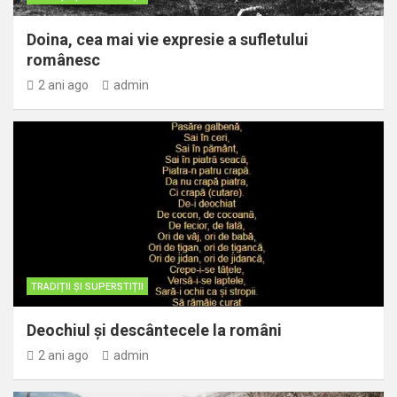
Doina, cea mai vie expresie a sufletului
românesc
2 ani ago
admin
TRADIȚII ȘI SUPERSTIȚII
Deochiul și descântecele la români
2 ani ago
admin