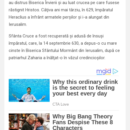
au distrus Biserica Învierii şi au luat crucea pe care fusese
răstignit Hristos. Câţiva ani mai târziu, în 629, împăratul
Heraclius a înfrânt armatele perşilor şi i-a alungat din
Ierusalim.
Sfânta Cruce a fost recuperată şi adusă de însuşi
împăratul, care, la 14 septembrie 630, a depus-o cu mare
cinste în Biserica Sfântului Mormânt din Ierusalim, după ce
patriarhul Zaharia a înălţat-o în văzul credincioşilor.