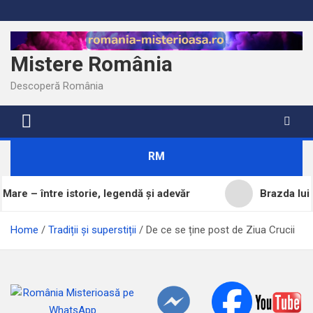
Skip
to
content
Mistere România
Descoperă România
RM
 istorie, legendă și adevăr
Brazda lui Novac, una d
Home
Tradiții și superstiții
De ce se ține post de Ziua Crucii