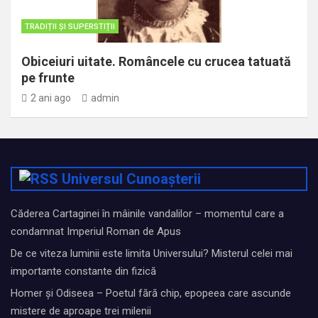
TRADIȚII ȘI SUPERSTIȚII
Obiceiuri uitate. Româncele cu crucea tatuată
pe frunte
2 ani ago
admin
Universul Cunoașterii
Căderea Cartaginei în mâinile vandalilor – momentul care a
condamnat Imperiul Roman de Apus
De ce viteza luminii este limita Universului? Misterul celei mai
importante constante din fizică
Homer și Odiseea – Poetul fără chip, epopeea care ascunde
mistere de aproape trei milenii