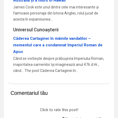
Australia și a murit în Hawaii
James Cook este unul dintre cele mai interesante și
faimoase personaje din Istoria Angliei, rolul jucat de
acesta în expansiunea…
Universul Cunoașterii
Căderea Cartaginei în mâinile vandalilor –
momentul care a condamnat Imperiul Roman de
Apus
Când se vorbește despre prăbușirea Imperiului Roman,
majoritatea oamenilor își imaginează anul 476 d.Hr.,
când... The post Căderea Cartaginei în…
Comentariul tău
Click to rate this post!