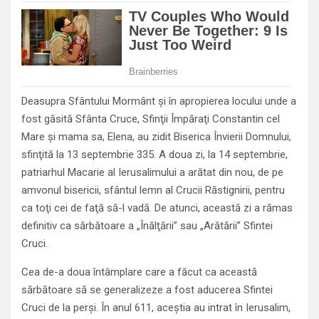
Deasupra Sfântului Mormânt şi în apropierea locului unde a
fost găsită Sfânta Cruce, Sfinţii Împăraţi Constantin cel
Mare şi mama sa, Elena, au zidit Biserica Învierii Domnului,
sfinţită la 13 septembrie 335. A doua zi, la 14 septembrie,
patriarhul Macarie al Ierusalimului a arătat din nou, de pe
amvonul bisericii, sfântul lemn al Crucii Răstignirii, pentru
ca toţi cei de faţă să-l vadă. De atunci, această zi a rămas
definitiv ca sărbătoare a „Înălţării” sau „Arătării” Sfintei
Cruci.
Cea de-a doua întâmplare care a făcut ca această
sărbătoare să se generalizeze a fost aducerea Sfintei
Cruci de la perşi. În anul 611, aceştia au intrat în Ierusalim,