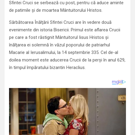
Sfintei Cruci se serbează cu post, pentru că aduce aminte
de patimile şi de moartea Mântuitorului Hristos.
Sărbătoarea Înălţării Sfintei Cruci are în vedere două
evenimente din istoria Bisericii. Primul este aflarea Crucii
pe care a fost răstignit Mântuitorul Iisus Hristos şi
înălţarea ei solemnă în văzul poporului de patriarhul
Macarie al Ierusalimului, la 14 septembrie 335. Cel de-al
doilea moment este aducerea Crucii de la perşi în anul 629,
în timpul împăratului bizantin Heraclius.