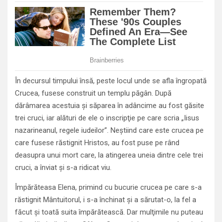
În decursul timpului însă, peste locul unde se afla îngropată
Crucea, fusese construit un templu păgân. După
dărâmarea acestuia şi săparea în adâncime au fost găsite
trei cruci, iar alături de ele o inscripţie pe care scria „Iisus
nazarineanul, regele iudeilor”. Neştiind care este crucea pe
care fusese răstignit Hristos, au fost puse pe rând
deasupra unui mort care, la atingerea uneia dintre cele trei
cruci, a înviat şi s-a ridicat viu.
Împărăteasa Elena, primind cu bucurie crucea pe care s-a
răstignit Mântuitorul, i s-a închinat şi a sărutat-o, la fel a
făcut şi toată suita împărătească. Dar mulţimile nu puteau