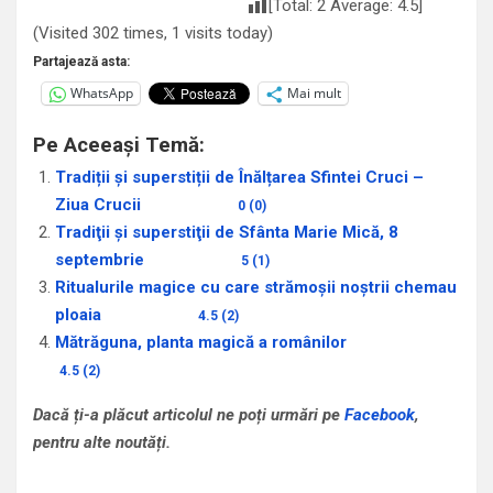
[Total:
2
Average:
4.5
]
(Visited 302 times, 1 visits today)
Partajează asta:
WhatsApp
Mai mult
Pe Aceeași Temă:
Tradiții şi superstiții de Înălțarea Sfintei Cruci –
Ziua Crucii
0 (0)
Tradiţii şi superstiţii de Sfânta Marie Mică, 8
septembrie
5 (1)
Ritualurile magice cu care strămoşii noştrii chemau
ploaia
4.5 (2)
Mătrăguna, planta magică a românilor
4.5 (2)
Dacă ți-a plăcut articolul ne poți urmări pe
Facebook
,
pentru alte noutăți.