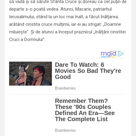
să vadă şi să sărute Sfânta Cruce şi doreau ca cel puţin de
departe s-o poată vedea. Atunci, Macarie, patriarhul
Ierusalimului, stând la un loc mai înalt, a făcut înălţarea,
arătând cinstita cruce mulţimii, iar ei au strigat: „Doamne
miluieşte”. Şi de atunci a început praznicul „înălţării cinstitei
Cruci a Domnului”.