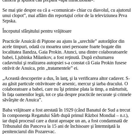
Se mai ştie despre ea că a «comunicat» chiar cu diavolul, cu ajutorul
unui clopot”, mai aflăm din reportajul celor de la televiziunea Prva
Srpska.
Începutul sfârşitului pentru vrăjitoare
Practicile Anuicăi di Piştone au ajuns la „urechile” autorăţilor din
acele timpuri, odată cu moartea unei persoane foarte bogate din
localitatea Ilandza, Gaia Prokin. Atunci, una dintre colaboratoarele
babei, Ljubinka Milankov, a fost reţinută. După exhumarea
cadavrului şi realizarea autopsiei s-a constat că Gaia Prokin fusese
otrăvit de Anuica, prin „tratamentele” ei.
„Această descoperire a dus, în lanţ, şi la verificarea altor cadaver. S-
au găsit particule otrăvitoare de arsenic, mercur şi iarba dracului. O
colaboratoare a babei, care nu îşi primise plata la timp, a mărturisit,
în faţa oamenilor legii, tot ce ştia despre practicile necurate şi crimele
săvârşite de Anuica”.
Baba vrăjitoare a fost arestată în 1929 (când Banatul de Sud a trecut
în componenţa Regatului Sârb după primul Război Mondial – n.r.),
iar după procesul care a durat aproape un an, a fost condamnată de
Tribunalul din Panceva la 15 ani de închisoare şi întemniţată la
penitenciarul din Pozarevac.