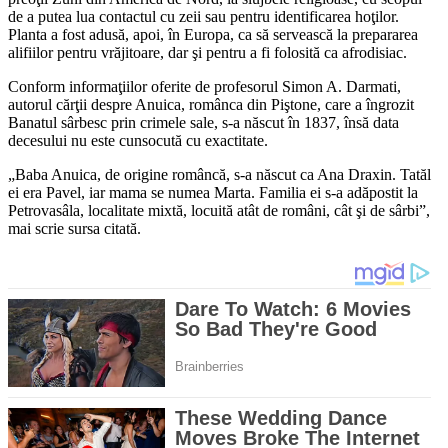
de a putea lua contactul cu zeii sau pentru identificarea hoţilor.
Planta a fost adusă, apoi, în Europa, ca să servească la prepararea
alifiilor pentru vrăjitoare, dar şi pentru a fi folosită ca afrodisiac.
Conform informaţiilor oferite de profesorul Simon A. Darmati,
autorul cărţii despre Anuica, românca din Piştone, care a îngrozit
Banatul sârbesc prin crimele sale, s-a născut în 1837, însă data
decesului nu este cunsocută cu exactitate.
„Baba Anuica, de origine româncă, s-a născut ca Ana Draxin. Tatăl
ei era Pavel, iar mama se numea Marta. Familia ei s-a adăpostit la
Petrovasâla, localitate mixtă, locuită atât de români, cât şi de sârbi”,
mai scrie sursa citată.