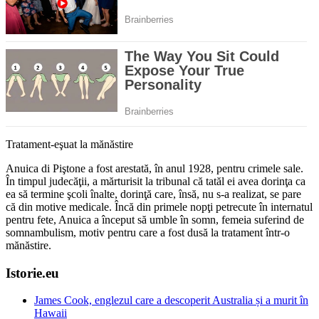
Tratament-eşuat la mănăstire
Anuica di Piştone a fost arestată, în anul 1928, pentru crimele sale.
În timpul judecăţii, a mărturisit la tribunal că tatăl ei avea dorinţa ca
ea să termine şcoli înalte, dorinţă care, însă, nu s-a realizat, se pare
că din motive medicale. Încă din primele nopţi petrecute în internatul
pentru fete, Anuica a început să umble în somn, femeia suferind de
somnambulism, motiv pentru care a fost dusă la tratament într-o
mănăstire.
Istorie.eu
James Cook, englezul care a descoperit Australia și a murit în
Hawaii