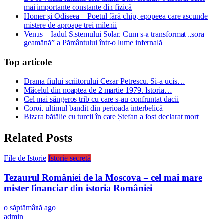
mai importante constante din fizică
Homer și Odiseea – Poetul fără chip, epopeea care ascunde
mistere de aproape trei milenii
Venus – Iadul Sistemului Solar. Cum s-a transformat „sora
geamănă” a Pământului într-o lume infernală
Top articole
Drama fiului scriitorului Cezar Petrescu. Si-a ucis…
Măcelul din noaptea de 2 martie 1979. Istoria…
Cel mai sângeros trib cu care s-au confruntat dacii
Coroi, ultimul bandit din perioada interbelică
Bizara bătălie cu turcii în care Ștefan a fost declarat mort
Related Posts
File de Istorie
Istorie secretă
Tezaurul României de la Moscova – cel mai mare
mister financiar din istoria României
o săptămână ago
admin