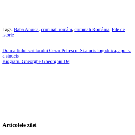
Tags:
Baba Anuica
,
criminali români
,
criminali România
,
File de
istorie
Navigare
Drama fiului scriitorului Cezar Petrescu. Si-a ucis logodnica, apoi s-
a sinucis
în
Biografii. Gheorghe Gheorghiu Dej
articole
Articolele zilei