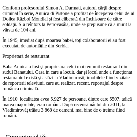
Conform profesorului Simon A. Darmati, autorul cărţii despre
criminal în serie, Anuica di Pistone a profitat de începerea celui de-al
Doilea Război Mondial şi fost eliberată din închisoare de către
soldaţii. S-a reîntors la Petrovasâla, unde se prepusune că a murit la
vârsta de 104 ani.
În 1945, imediat după moartea babei, toţi colaboratorii ei au fost
executaţi de autorităţile din Serbia.
Proprietară de restaurant
Baba Anuica a fost şi proprietara celui mai renumit restaurant din
sudul Banatului. Casa în care a locuit, dar şi locul unde a funcţionat
restaurantul există şi astăzi la Vladimirovăţ, imobilele fiind vizitate
de reporterii televiunii care au realizat, recent, reportajul despre
românca criminală.
În 1910, localitatea avea 5.927 de persoane, dintre care 5507, adică
marea majoritate, erau români. După recensământul din 2011, la
Vladimirovăţ trăiau 3.868 de oameni, mai bine de o treime fiind
români.
Comentariul tău