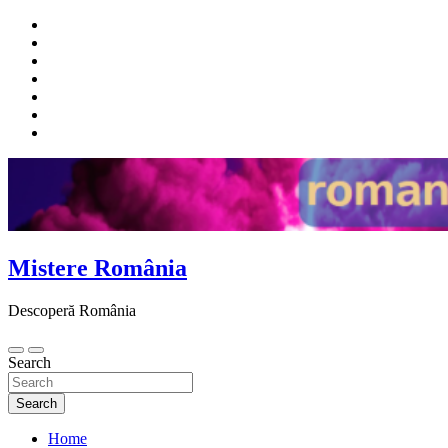
Skip
to
content
Mistere România
Descoperă România
Search
Search
Home