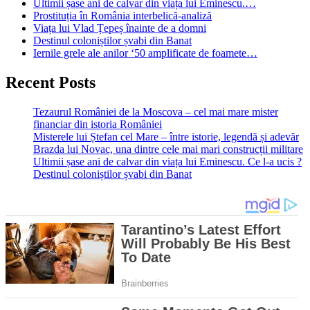
Ultimii șase ani de calvar din viața lui Eminescu.…
Prostituția în România interbelică-analiză
Viața lui Vlad Țepeș înainte de a domni
Destinul coloniștilor șvabi din Banat
Iernile grele ale anilor ‘50 amplificate de foamete…
Recent Posts
Tezaurul României de la Moscova – cel mai mare mister
financiar din istoria României
Misterele lui Ștefan cel Mare – între istorie, legendă și adevăr
Brazda lui Novac, una dintre cele mai mari construcții militare
Ultimii șase ani de calvar din viața lui Eminescu. Ce l-a ucis ?
Destinul coloniștilor șvabi din Banat