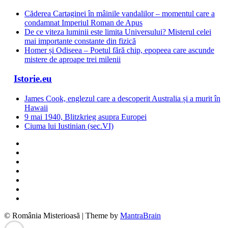
Căderea Cartaginei în mâinile vandalilor – momentul care a
condamnat Imperiul Roman de Apus
De ce viteza luminii este limita Universului? Misterul celei
mai importante constante din fizică
Homer și Odiseea – Poetul fără chip, epopeea care ascunde
mistere de aproape trei milenii
Istorie.eu
James Cook, englezul care a descoperit Australia și a murit în
Hawaii
9 mai 1940, Blitzkrieg asupra Europei
Ciuma lui Iustinian (sec.VI)
© România Misterioasă | Theme by
MantraBrain