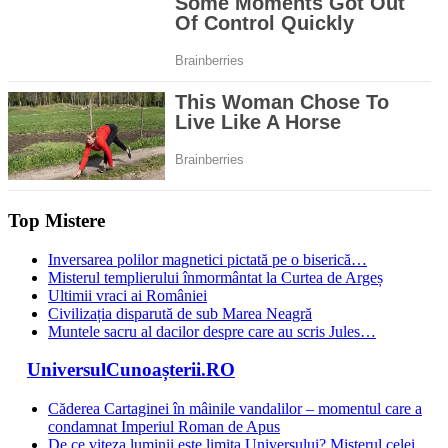
Top Mistere
Inversarea polilor magnetici pictată pe o biserică…
Misterul templierului înmormântat la Curtea de Argeș
Ultimii vraci ai României
Civilizația disparută de sub Marea Neagră
Muntele sacru al dacilor despre care au scris Jules…
UniversulCunoașterii.RO
Căderea Cartaginei în mâinile vandalilor – momentul care a
condamnat Imperiul Roman de Apus
De ce viteza luminii este limita Universului? Misterul celei