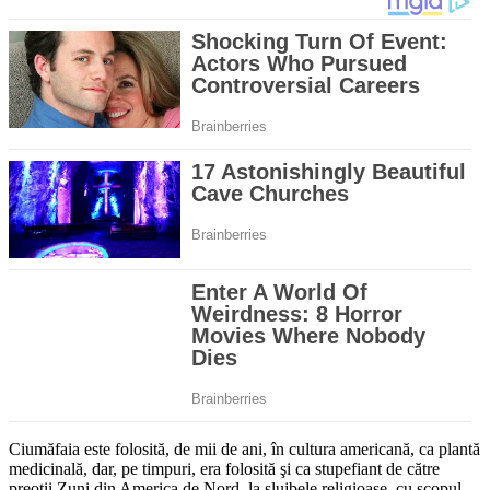
Ciumăfaia este folosită, de mii de ani, în cultura americană, ca plantă
medicinală, dar, pe timpuri, era folosită şi ca stupefiant de către
preoţii Zuni din America de Nord, la slujbele religioase, cu scopul