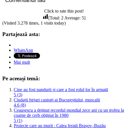
Click to rate this post!
[Total:
2
Average:
5
]
(Visited 3.278 times, 1 visits today)
Partajează asta:
WhatsApp
Mai mult
Pe aceeași temă:
Cine au fost pandurii și care a fost rolul lor în armată
5 (3)
Ciudații birjari castrați ai Bucureștiului, muscalii
4.6 (8)
Ceaușescu a deţinut recordul mondial zece ani cu un trofeu la
coarne de cerb obţinut în 1980
5 (1)
Proiecte care au murit : Calea ferată Brașov–Buzău