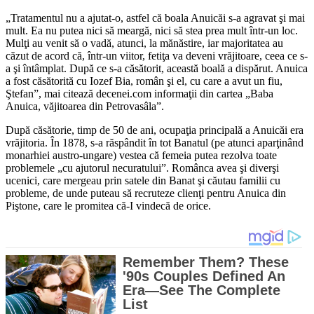
„Tratamentul nu a ajutat-o, astfel că boala Anuicăi s-a agravat şi mai
mult. Ea nu putea nici să meargă, nici să stea prea mult într-un loc.
Mulţi au venit să o vadă, atunci, la mănăstire, iar majoritatea au
căzut de acord că, într-un viitor, fetiţa va deveni vrăjitoare, ceea ce s-
a şi întâmplat. După ce s-a căsătorit, această boală a dispărut. Anuica
a fost căsătorită cu Iozef Bia, român şi el, cu care a avut un fiu,
Ştefan”, mai citează decenei.com informaţii din cartea „Baba
Anuica, văjitoarea din Petrovasâla”.
După căsătorie, timp de 50 de ani, ocupaţia principală a Anuicăi era
vrăjitoria. În 1878, s-a răspândit în tot Banatul (pe atunci aparţinând
monarhiei austro-ungare) vestea că femeia putea rezolva toate
problemele „cu ajutorul necuratului”. Românca avea şi diverşi
ucenici, care mergeau prin satele din Banat şi căutau familii cu
probleme, de unde puteau să recruteze clienţi pentru Anuica din
Piştone, care le promitea că-I vindecă de orice.