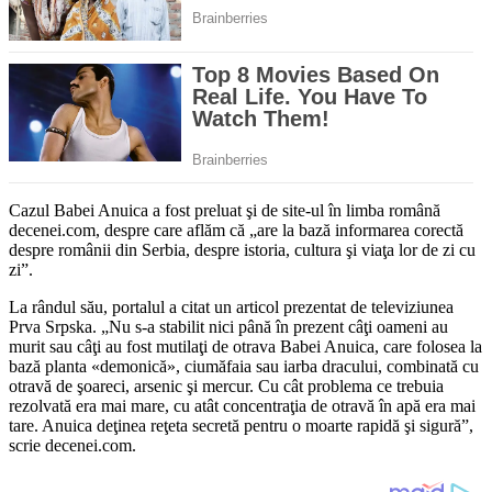
Cazul Babei Anuica a fost preluat şi de site-ul în limba română
decenei.com, despre care aflăm că „are la bază informarea corectă
despre românii din Serbia, despre istoria, cultura şi viaţa lor de zi cu
zi”.
La rândul său, portalul a citat un articol prezentat de televiziunea
Prva Srpska. „Nu s-a stabilit nici până în prezent câţi oameni au
murit sau câţi au fost mutilaţi de otrava Babei Anuica, care folosea la
bază planta «demonică», ciumăfaia sau iarba dracului, combinată cu
otravă de şoareci, arsenic şi mercur. Cu cât problema ce trebuia
rezolvată era mai mare, cu atât concentraţia de otravă în apă era mai
tare. Anuica deţinea reţeta secretă pentru o moarte rapidă şi sigură”,
scrie decenei.com.