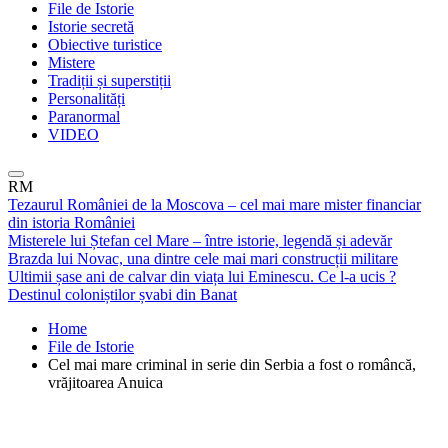
File de Istorie
Istorie secretă
Obiective turistice
Mistere
Tradiții și superstiții
Personalități
Paranormal
VIDEO
RM
Tezaurul României de la Moscova – cel mai mare mister financiar
din istoria României
Misterele lui Ștefan cel Mare – între istorie, legendă și adevăr
Brazda lui Novac, una dintre cele mai mari construcții militare
Ultimii șase ani de calvar din viața lui Eminescu. Ce l-a ucis ?
Destinul coloniștilor șvabi din Banat
Home
File de Istorie
Cel mai mare criminal in serie din Serbia a fost o româncă,
vrăjitoarea Anuica