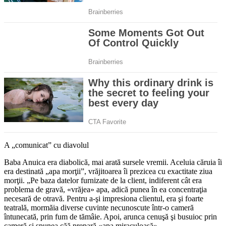
A „comunicat” cu diavolul
Baba Anuica era diabolică, mai arată sursele vremii. Aceluia căruia îi
era destinată „apa morţii”, vrăjitoarea îi prezicea cu exactitate ziua
morţii. „Pe baza datelor furnizate de la client, indiferent cât era
problema de gravă, «vrăjea» apa, adică punea în ea concentraţia
necesară de otravă. Pentru a-şi impresiona clientul, era şi foarte
teatrală, mormăia diverse cuvinte necunoscute într-o cameră
întunecată, prin fum de tămâie. Apoi, arunca cenuşă şi busuioc prin
cameră şi spunea căă prepară «apa miraculoasă».