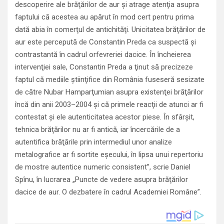
descoperire ale brăţărilor de aur şi atrage atenţia asupra
faptului că acestea au apărut în mod cert pentru prima
dată abia în comerţul de antichităţi. Unicitatea brăţărilor de
aur este percepută de Constantin Preda ca suspectă şi
contrastantă în cadrul orfevreriei dacice. În încheierea
intervenţiei sale, Constantin Preda a ţinut să precizeze
faptul că mediile ştiinţifice din România fuseseră sesizate
de către Nubar Hamparţumian asupra existenţei brăţărilor
încă din anii 2003–2004 şi că primele reacţii de atunci ar fi
contestat şi ele autenticitatea acestor piese. În sfârşit,
tehnica brăţărilor nu ar fi antică, iar încercările de a
autentifica brăţările prin intermediul unor analize
metalografice ar fi sortite eşecului, în lipsa unui repertoriu
de mostre autentice numeric consistent”, scrie Daniel
Spînu, în lucrarea „Puncte de vedere asupra brăţărilor
dacice de aur. O dezbatere în cadrul Academiei Române”.