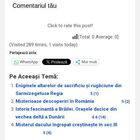
Comentariul tău
Click to rate this post!
[Total:
0
Average:
0
]
(Visited 289 times, 1 visits today)
Partajează asta:
WhatsApp
Mai mult
Pe Aceeași Temă:
Enigmele altarelor de sacrificiu și rugăciune din
Sarmizegetusa Regia
5 (1)
Misterioase descoperiri în România
5 (2)
Istoria fascinantă a Brăilei. Orașele dacice din
vechea deltă a Dunării
4.6 (16)
Misterul dacului îngropat creștinește în sec.III
5 (6)