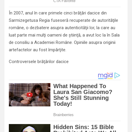
În 2007, anul în care primele cinci brăţări dacice din
Sarmizegetusa Regia fuseseră recuperate de autorităţile
române, o dezbatere asupra autenticităţii lor, la care au
luat parte mai mulţi oameni de ştiinţă, a avut loc la în Sala
de consiliu a Academiei Române. Opiniile asupra originii
artefactelor au fost împărţite.
Controversele brăţărilor dacice