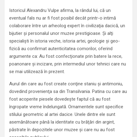
Istoricul Alexandru Vulpe afirma, la rândul lui, că un
eventual fals nu ar fi fost posibil decât printr-o intimă
colaborare între un arheolog expert în civilizaţia dacică, un
bijutier şi personalul unor muzee prestigioase. Şi alţi
specialişti în istoria veche, istoria artei, geologie şi geo-
fizică au confirmat autenticitatea comorilor, oferind
argumente ca: Au fost confecţionate prin batere la rece,
poanonare şi incizare, prin intermediul unor tehnici care nu
se mai utilizează în prezent.
Aurul din care au fost create conţine staniu şi antimoniu,
dovedind provenienţa sa din Transilvania. Patina cu care au
fost acoperite piesele dovedeşte faptul că au fost
îngropate vreme îndelungată. Ornamentele sunt specifice
stilului geometric al artei dacice. Unele dintre ele sunt
asemănătoare până la identitate cu brăţări din argint,
păstrate în depozitele unor muzee şi care nu au fost