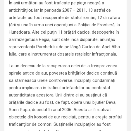
În anii următori au fost traficate pe piaţa neagră a
antichităţilor, iar în perioada 2007 – 2011, 13 astfel de
artefacte au fost recuperate de statul român, 12 din afara
ţării şi una în urma unei operaţiuni a Poliţiei de Frontieră, la
Hunedoara. Alte cel puţin 11 brăţări dacice, descoperite în
Sarmizegetusa Regia, sunt date încă dispărute, anunţau
reprezentanţii Parchetului de pe lângă Curtea de Apel Alba
Iulia, care a instrumentat dosarele reţelelor infracţionala.
La un deceniu de la recuperarea celei de-a treisprezecea
spirale antice de aur, povestea brăţărilor dacice continuă
să stârnească unele controverse. Inculpaţii condamnaţi
pentru implicarea în traficul artefactelor au contestat
autenticitatea acestora. Unii dintre ei au susţinut că
brăţările dacice au fost, de fapt, opera unui bijutier Deva,
Sorin Popa, decedat în anul 2006. Acesta ar fi realizat
obiectele din kosoni de aur reciclaţi, pentru a creşte profitul
traficanţilor de comori. Susţinerile inculpaţilor au fost