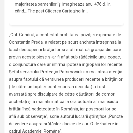
majoritatea oamenilor își imaginează anul 476 d.Hr.,
când... The post Căderea Cartaginei în…
„Col. Condruţ a contestat probitatea poziţiei exprimate de
Constantin Preda, a relatat pe scurt ancheta întreprinsă la
locul descoperirii brăţărilor şi a afirmat că groapa din care
provin aceste piese s-ar fi aflat sub rădăcinile unui copac,
o conjunctură care ar infirma ipoteza îngropării lor recente.
Şeful serviciului Protecţia Patrimoniului a mai atras atenţia
asupra faptului că versiunea producerii recente a brăţărilor
(de către un bijutier contemporan decedat) a fost
avansată spre disculpare de către căutătorii de comori
anchetaţi şi a mai afirmat că la ora actuală ar mai exista
brăţări încă nedetectate în România, iar posesorii lor se
află sub observaţie”, scrie autorul lucrării ştiinţifice „Puncte
de vedere asupra brăţărilor dacice de aur. O dezbatere în
cadrul Academiei Române”.