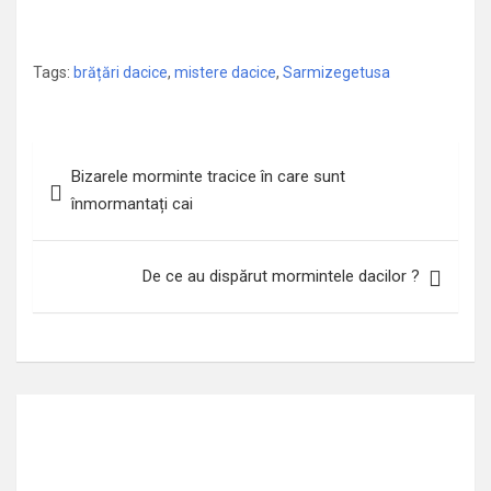
Tags:
brățări dacice
,
mistere dacice
,
Sarmizegetusa
Navigare
Bizarele morminte tracice în care sunt
în
înmormantați cai
articole
De ce au dispărut mormintele dacilor ?