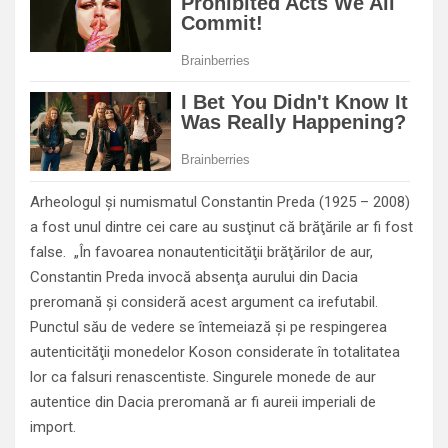
Arheologul şi numismatul Constantin Preda (1925 – 2008)
a fost unul dintre cei care au susţinut că brăţările ar fi fost
false. „În favoarea nonautenticităţii brăţărilor de aur,
Constantin Preda invocă absenţa aurului din Dacia
preromană şi consideră acest argument ca irefutabil.
Punctul său de vedere se întemeiază şi pe respingerea
autenticităţii monedelor Koson considerate în totalitatea
lor ca falsuri renascentiste. Singurele monede de aur
autentice din Dacia preromană ar fi aureii imperiali de
import.