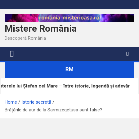
Skip
to
content
Mistere România
Descoperă România
RM
efan cel Mare – între istorie, legendă și adevăr
Home
Istorie secretă
Brățările de aur de la Sarmizegetusa sunt false?