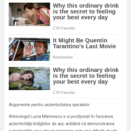
Argumente pentru autenticitatea spiralelor
Arheologul Lucia Marinescu s-a poziţionat în favoarea
autenticităţii brăţărilor de aur, arătând că demonstrarea
autenticităţii unui obiect preistoric este mai dificilă decât