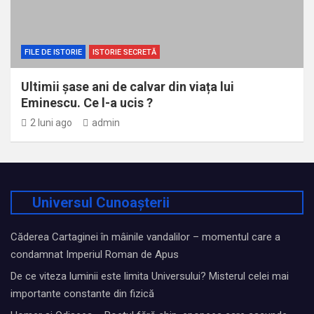
FILE DE ISTORIE
ISTORIE SECRETĂ
Ultimii șase ani de calvar din viața lui
Eminescu. Ce l-a ucis ?
2 luni ago
admin
Universul Cunoașterii
Căderea Cartaginei în mâinile vandalilor – momentul care a
condamnat Imperiul Roman de Apus
De ce viteza luminii este limita Universului? Misterul celei mai
importante constante din fizică