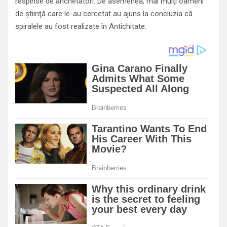
respinse de anchetatori. De asemenea, mai mulţi oameni
de ştiinţă care le-au cercetat au ajuns la concluzia că
spiralele au fost realizate în Antichitate.